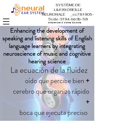
SYSTÈME DE
L&#39;OREILLE
NEURONALE _cc781905-
5cde-3194-bb3b-58
attention à votre écoute
Enhancing the development of
speaking and listening skills of English
language learners by integrating
neuroscience of music and cognitive
hearing science
La ecuación de la fluidez
oído que percibe bien
+
cerebro que organiza rápido
+
boca que ejecuta preciso