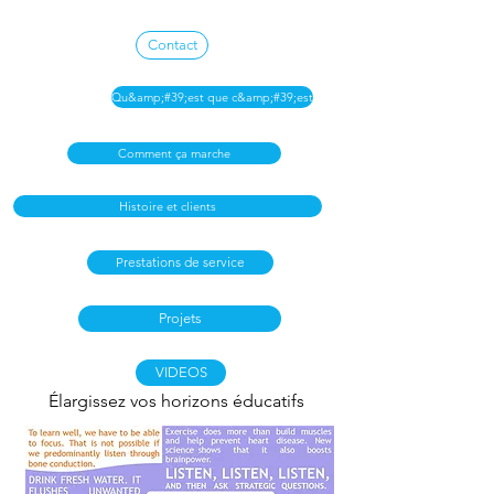
Contact
Qu&amp;#39;est que c&amp;#39;est
Comment ça marche
Histoire et clients
Prestations de service
Projets
VIDEOS
Élargissez vos horizons éducatifs