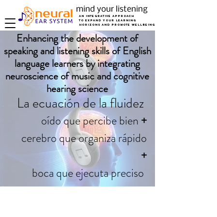
mind your listening
AN INTEGRATIVE APPROACH
TO EXPAND
YOUR LEARNING
HORIZONS AND PROMOTE WELLBEING
Enhancing the development of
speaking and listening skills of English
language learners by integrating
neuroscience of music and cognitive
hearing science
La ecuación de la fluidez
oído que percibe bien
+
cerebro que organiza rápido
+
boca que ejecuta preciso